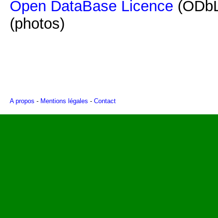
Open DataBase Licence
(ODbL
(photos)
A propos
-
Mentions légales
-
Contact