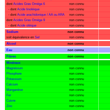
dont
Acides Gras Oméga 6
non connu
- dont
Acide linoléique
non connu
- dont
Acide arachidonique / AA ou ARA
non connu
dont
Acides Gras Oméga 9
non connu
- dont
Acide oléique
non connu
Sodium
non connu
soit équivalence en
Sel
non connu
Alcool
non connu
Eau
non connu
Fibres
non connu
Minéraux
Magnésium
non connu
Phosphore
non connu
Potassium
non connu
Calcium
non connu
Manganèse
non connu
Fer
non connu
Cuivre
non connu
Zinc
non connu