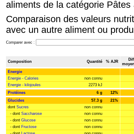
aliments de la catégorie Pâtes à
Comparaison des valeurs nutriti
avec un autre aliment ou produi
Comparer avec :
Dif
Composition
Quantité
% AJR
moyen
Energie
Energie - Calories
non connu
Energie - kilojoules
2273 kJ
Protéines
6 g
12%
Glucides
57.3 g
21%
dont
Sucres
non connu
- dont
Saccharose
non connu
- dont
Glucose
non connu
- dont
Fructose
non connu
- dont
Lactose
non connu