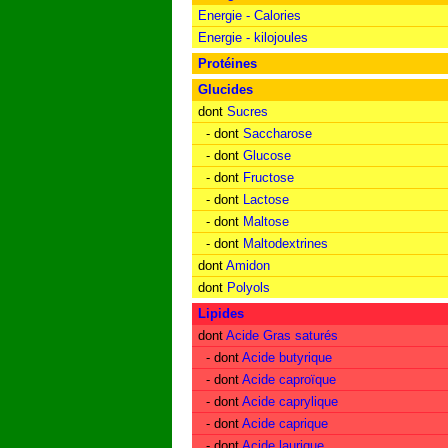
Energie - Calories
Energie - kilojoules
Protéines
Glucides
dont
Sucres
- dont
Saccharose
- dont
Glucose
- dont
Fructose
- dont
Lactose
- dont
Maltose
- dont
Maltodextrines
dont
Amidon
dont
Polyols
Lipides
dont
Acide Gras saturés
- dont
Acide butyrique
- dont
Acide caproïque
- dont
Acide caprylique
- dont
Acide caprique
- dont
Acide laurique