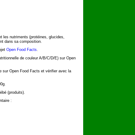
t les nutriments (protéines, glucides,
rent dans sa composition.
ojet
Open Food Facts
.
utritionnelle de couleur A/B/C/D/E) sur Open
he sur Open Food Facts et vérifier avec la
00g.
ébé (produits).
taire :