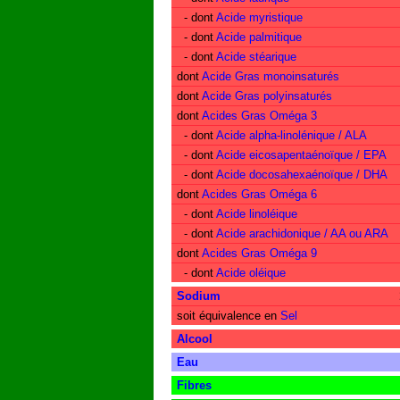
- dont
Acide myristique
- dont
Acide palmitique
- dont
Acide stéarique
dont
Acide Gras monoinsaturés
dont
Acide Gras polyinsaturés
dont
Acides Gras Oméga 3
- dont
Acide alpha-linolénique / ALA
- dont
Acide eicosapentaénoïque / EPA
- dont
Acide docosahexaénoïque / DHA
dont
Acides Gras Oméga 6
- dont
Acide linoléique
- dont
Acide arachidonique / AA ou ARA
dont
Acides Gras Oméga 9
- dont
Acide oléique
Sodium
soit équivalence en
Sel
Alcool
Eau
Fibres