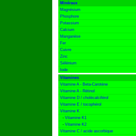
Minéraux
Magnésium
Phosphore
Potassium
Calcium
Manganèse
Fer
Cuivre
Zinc
Sélénium
Iode
Vitamines
Vitamine A - Beta-Carotène
Vitamine A - Rétinol
Vitamine D / cholécalciférol
Vitamine E / tocophérol
Vitamine K
-
Vitamine K1
-
Vitamine K2
Vitamine C / acide ascorbique