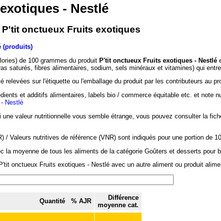
 exotiques - Nestlé
 P'tit onctueux Fruits exotiques
 (produits)
alories) de 100 grammes du produit
P'tit onctueux Fruits exotiques - Nestlé
e
ras saturés, fibres alimentaires, sodium, sels minéraux et vitamines) qui ent
 relevées sur l'étiquette ou l'emballage du produit par les contributeurs au pr
dients et additifs alimentaires, labels bio / commerce équitable etc. et note n
 - Nestlé
si une valeur nutritionnelle vous semble étrange, vous pouvez consulter la fic
/ Valeurs nutritives de référence (VNR) sont indiqués pour une portion de 1
ec la moyenne de tous les aliments de la catégorie Goûters et desserts pour b
'tit onctueux Fruits exotiques - Nestlé avec un autre aliment ou produit alimen
Différence
Quantité
% AJR
moyenne cat.