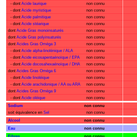
- dont
Acide laurique
non connu
- dont
Acide myristique
non connu
- dont
Acide palmitique
non connu
- dont
Acide stéarique
non connu
dont
Acide Gras monoinsaturés
non connu
dont
Acide Gras polyinsaturés
non connu
dont
Acides Gras Oméga 3
non connu
- dont
Acide alpha-linolénique / ALA
non connu
- dont
Acide eicosapentaénoïque / EPA
non connu
- dont
Acide docosahexaénoïque / DHA
non connu
dont
Acides Gras Oméga 6
non connu
- dont
Acide linoléique
non connu
- dont
Acide arachidonique / AA ou ARA
non connu
dont
Acides Gras Oméga 9
non connu
- dont
Acide oléique
non connu
Sodium
non connu
soit équivalence en
Sel
non connu
Alcool
non connu
Eau
non connu
Fibres
non connu