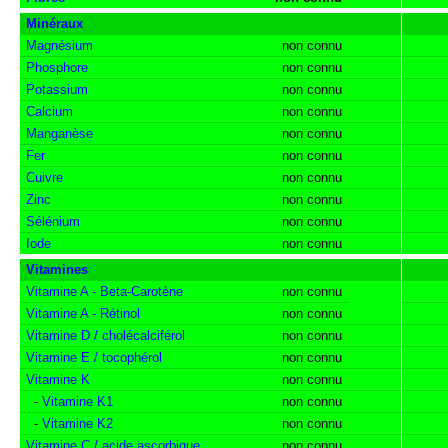
Minéraux
Magnésium
non connu
Phosphore
non connu
Potassium
non connu
Calcium
non connu
Manganèse
non connu
Fer
non connu
Cuivre
non connu
Zinc
non connu
Sélénium
non connu
Iode
non connu
Vitamines
Vitamine A - Beta-Carotène
non connu
Vitamine A - Rétinol
non connu
Vitamine D / cholécalciférol
non connu
Vitamine E / tocophérol
non connu
Vitamine K
non connu
-
Vitamine K1
non connu
-
Vitamine K2
non connu
Vitamine C / acide ascorbique
non connu