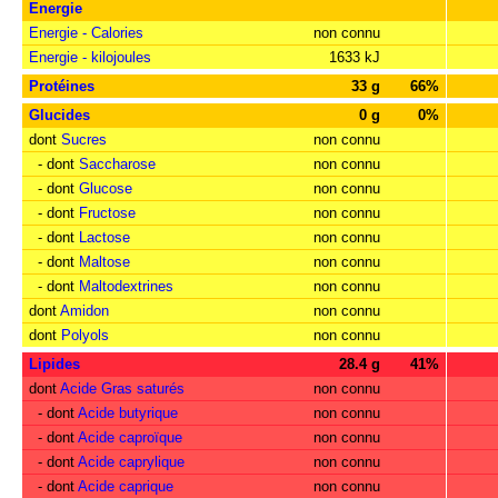
Energie
Energie - Calories
non connu
Energie - kilojoules
1633 kJ
Protéines
33 g
66%
Glucides
0 g
0%
dont
Sucres
non connu
- dont
Saccharose
non connu
- dont
Glucose
non connu
- dont
Fructose
non connu
- dont
Lactose
non connu
- dont
Maltose
non connu
- dont
Maltodextrines
non connu
dont
Amidon
non connu
dont
Polyols
non connu
Lipides
28.4 g
41%
dont
Acide Gras saturés
non connu
- dont
Acide butyrique
non connu
- dont
Acide caproïque
non connu
- dont
Acide caprylique
non connu
- dont
Acide caprique
non connu