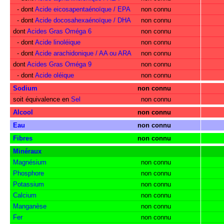
- dont
Acide eicosapentaénoïque / EPA
non connu
- dont
Acide docosahexaénoïque / DHA
non connu
dont
Acides Gras Oméga 6
non connu
- dont
Acide linoléique
non connu
- dont
Acide arachidonique / AA ou ARA
non connu
dont
Acides Gras Oméga 9
non connu
- dont
Acide oléique
non connu
Sodium
non connu
soit équivalence en
Sel
non connu
Alcool
non connu
Eau
non connu
Fibres
non connu
Minéraux
Magnésium
non connu
Phosphore
non connu
Potassium
non connu
Calcium
non connu
Manganèse
non connu
Fer
non connu