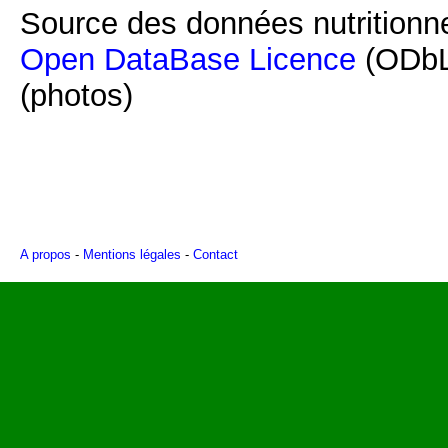
Source des données nutritionne
Open DataBase Licence
(ODbL
(photos)
A propos
-
Mentions légales
-
Contact