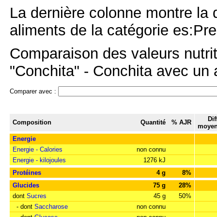
La dernière colonne montre la 
aliments de la catégorie es:Pr
Comparaison des valeurs nutri
"Conchita" - Conchita avec un a
Comparer avec :
Dif
Composition
Quantité
% AJR
moyen
Energie
Energie - Calories
non connu
Energie - kilojoules
1276 kJ
Protéines
4 g
8%
Glucides
75 g
28%
dont
Sucres
45 g
50%
- dont
Saccharose
non connu