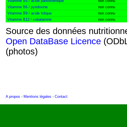
Vitamine B5 / acide pantothénique
non connu
Vitamine B6 / pyridoxine
non connu
Vitamine B9 / acide folique
non connu
Vitamine B12 / cobalamine
non connu
Source des données nutritionne
Open DataBase Licence
(ODbL
(photos)
A propos
-
Mentions légales
-
Contact