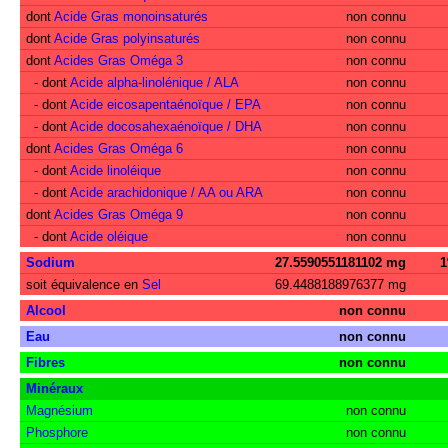
dont
Acide Gras monoinsaturés
non connu
dont
Acide Gras polyinsaturés
non connu
dont
Acides Gras Oméga 3
non connu
- dont
Acide alpha-linolénique / ALA
non connu
- dont
Acide eicosapentaénoïque / EPA
non connu
- dont
Acide docosahexaénoïque / DHA
non connu
dont
Acides Gras Oméga 6
non connu
- dont
Acide linoléique
non connu
- dont
Acide arachidonique / AA ou ARA
non connu
dont
Acides Gras Oméga 9
non connu
- dont
Acide oléique
non connu
Sodium
27.5590551181102 mg
soit équivalence en
Sel
69.4488188976377 mg
Alcool
non connu
Eau
non connu
Fibres
non connu
Minéraux
Magnésium
non connu
Phosphore
non connu