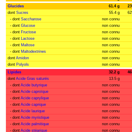
Glucides
61.4 g
2
dont
Sucres
55.4 g
6
- dont
Saccharose
non connu
- dont
Glucose
non connu
- dont
Fructose
non connu
- dont
Lactose
non connu
- dont
Maltose
non connu
- dont
Maltodextrines
non connu
dont
Amidon
non connu
dont
Polyols
non connu
Lipides
32.2 g
4
dont
Acide Gras saturés
13.5 g
- dont
Acide butyrique
non connu
- dont
Acide caproïque
non connu
- dont
Acide caprylique
non connu
- dont
Acide caprique
non connu
- dont
Acide laurique
non connu
- dont
Acide myristique
non connu
- dont
Acide palmitique
non connu
- dont
Acide stéarique
non connu