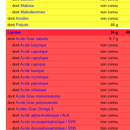
- dont
Maltose
non connu
- dont
Maltodextrines
non connu
dont
Amidon
non connu
dont
Polyols
44 g
Lipides
34 g
4
dont
Acide Gras saturés
6.7 g
- dont
Acide butyrique
non connu
- dont
Acide caproïque
non connu
- dont
Acide caprylique
non connu
- dont
Acide caprique
non connu
- dont
Acide laurique
non connu
- dont
Acide myristique
non connu
- dont
Acide palmitique
non connu
- dont
Acide stéarique
non connu
dont
Acide Gras monoinsaturés
non connu
dont
Acide Gras polyinsaturés
non connu
dont
Acides Gras Oméga 3
non connu
- dont
Acide alpha-linolénique / ALA
non connu
- dont
Acide eicosapentaénoïque / EPA
non connu
- dont
Acide docosahexaénoïque / DHA
non connu