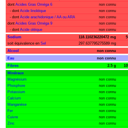
dont
Acides Gras Oméga 6
non connu
- dont
Acide linoléique
non connu
- dont
Acide arachidonique / AA ou ARA
non connu
dont
Acides Gras Oméga 9
non connu
- dont
Acide oléique
non connu
Sodium
118.110236220472 mg
soit équivalence en
Sel
297.637795275589 mg
Alcool
non connu
Eau
non connu
Fibres
2.5 g
1
Minéraux
Magnésium
non connu
Phosphore
non connu
Potassium
non connu
Calcium
non connu
Manganèse
non connu
Fer
non connu
Cuivre
non connu
Zinc
non connu