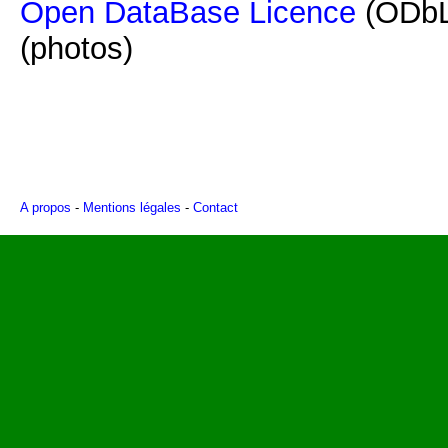
Open DataBase Licence
(ODbL
(photos)
A propos
-
Mentions légales
-
Contact