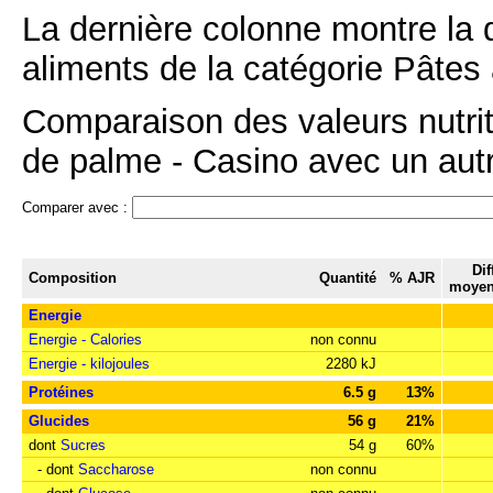
La dernière colonne montre la 
aliments de la catégorie Pâtes à
Comparaison des valeurs nutriti
de palme - Casino avec un autre
Comparer avec :
Dif
Composition
Quantité
% AJR
moyen
Energie
Energie - Calories
non connu
Energie - kilojoules
2280 kJ
Protéines
6.5 g
13%
Glucides
56 g
21%
dont
Sucres
54 g
60%
- dont
Saccharose
non connu