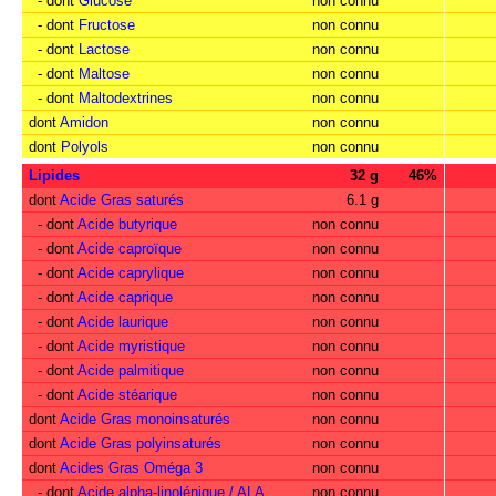
- dont
Glucose
non connu
- dont
Fructose
non connu
- dont
Lactose
non connu
- dont
Maltose
non connu
- dont
Maltodextrines
non connu
dont
Amidon
non connu
dont
Polyols
non connu
Lipides
32 g
46%
dont
Acide Gras saturés
6.1 g
- dont
Acide butyrique
non connu
- dont
Acide caproïque
non connu
- dont
Acide caprylique
non connu
- dont
Acide caprique
non connu
- dont
Acide laurique
non connu
- dont
Acide myristique
non connu
- dont
Acide palmitique
non connu
- dont
Acide stéarique
non connu
dont
Acide Gras monoinsaturés
non connu
dont
Acide Gras polyinsaturés
non connu
dont
Acides Gras Oméga 3
non connu
- dont
Acide alpha-linolénique / ALA
non connu