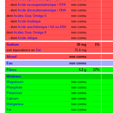
- dont
Acide eicosapentaénoïque / EPA
non connu
- dont
Acide docosahexaénoïque / DHA
non connu
dont
Acides Gras Oméga 6
non connu
- dont
Acide linoléique
non connu
- dont
Acide arachidonique / AA ou ARA
non connu
dont
Acides Gras Oméga 9
non connu
- dont
Acide oléique
non connu
Sodium
30 mg
1%
soit équivalence en
Sel
75.6 mg
Alcool
non connu
Eau
non connu
Fibres
4.2 g
17%
Minéraux
Magnésium
non connu
Phosphore
non connu
Potassium
non connu
Calcium
non connu
Manganèse
non connu
Fer
non connu