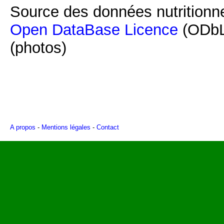
Source des données nutritionne
Open DataBase Licence
(ODbL
(photos)
A propos
-
Mentions légales
-
Contact