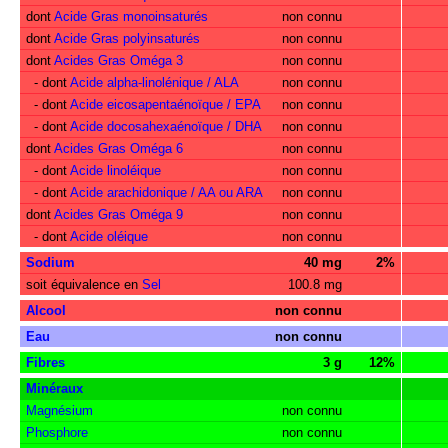
dont
Acide Gras monoinsaturés
non connu
dont
Acide Gras polyinsaturés
non connu
dont
Acides Gras Oméga 3
non connu
- dont
Acide alpha-linolénique / ALA
non connu
- dont
Acide eicosapentaénoïque / EPA
non connu
- dont
Acide docosahexaénoïque / DHA
non connu
dont
Acides Gras Oméga 6
non connu
- dont
Acide linoléique
non connu
- dont
Acide arachidonique / AA ou ARA
non connu
dont
Acides Gras Oméga 9
non connu
- dont
Acide oléique
non connu
Sodium
40 mg
2%
soit équivalence en
Sel
100.8 mg
Alcool
non connu
Eau
non connu
Fibres
3 g
12%
Minéraux
Magnésium
non connu
Phosphore
non connu