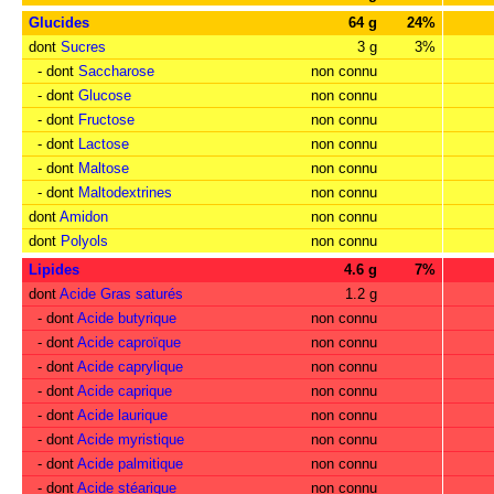
Glucides
64 g
24%
dont
Sucres
3 g
3%
- dont
Saccharose
non connu
- dont
Glucose
non connu
- dont
Fructose
non connu
- dont
Lactose
non connu
- dont
Maltose
non connu
- dont
Maltodextrines
non connu
dont
Amidon
non connu
dont
Polyols
non connu
Lipides
4.6 g
7%
dont
Acide Gras saturés
1.2 g
- dont
Acide butyrique
non connu
- dont
Acide caproïque
non connu
- dont
Acide caprylique
non connu
- dont
Acide caprique
non connu
- dont
Acide laurique
non connu
- dont
Acide myristique
non connu
- dont
Acide palmitique
non connu
- dont
Acide stéarique
non connu