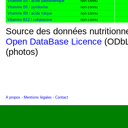
Vitamine B5 / acide pantothénique
non connu
Vitamine B6 / pyridoxine
non connu
Vitamine B9 / acide folique
non connu
Vitamine B12 / cobalamine
non connu
Source des données nutritionne
Open DataBase Licence
(ODbL
(photos)
A propos
-
Mentions légales
-
Contact