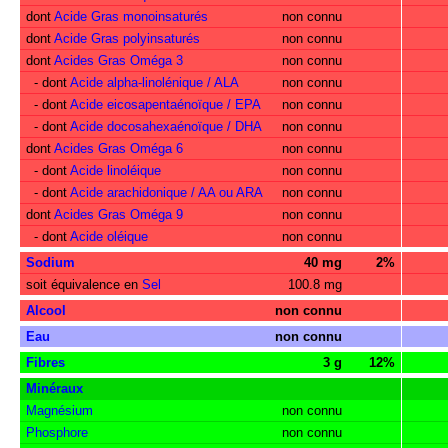
dont
Acide Gras monoinsaturés
non connu
dont
Acide Gras polyinsaturés
non connu
dont
Acides Gras Oméga 3
non connu
- dont
Acide alpha-linolénique / ALA
non connu
- dont
Acide eicosapentaénoïque / EPA
non connu
- dont
Acide docosahexaénoïque / DHA
non connu
dont
Acides Gras Oméga 6
non connu
- dont
Acide linoléique
non connu
- dont
Acide arachidonique / AA ou ARA
non connu
dont
Acides Gras Oméga 9
non connu
- dont
Acide oléique
non connu
Sodium
40 mg
2%
soit équivalence en
Sel
100.8 mg
Alcool
non connu
Eau
non connu
Fibres
3 g
12%
Minéraux
Magnésium
non connu
Phosphore
non connu