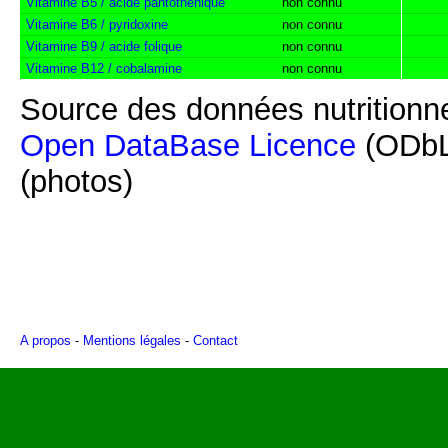
Vitamine B5 / acide pantothénique
non connu
Vitamine B6 / pyridoxine
non connu
Vitamine B9 / acide folique
non connu
Vitamine B12 / cobalamine
non connu
Source des données nutritionne
Open DataBase Licence
(ODbL
(photos)
A propos
-
Mentions légales
-
Contact