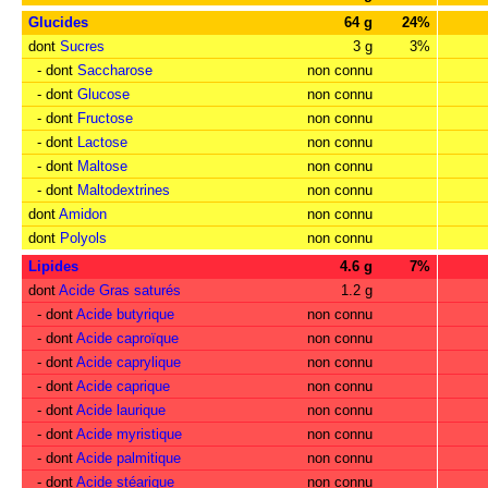
Glucides
64 g
24%
dont
Sucres
3 g
3%
- dont
Saccharose
non connu
- dont
Glucose
non connu
- dont
Fructose
non connu
- dont
Lactose
non connu
- dont
Maltose
non connu
- dont
Maltodextrines
non connu
dont
Amidon
non connu
dont
Polyols
non connu
Lipides
4.6 g
7%
dont
Acide Gras saturés
1.2 g
- dont
Acide butyrique
non connu
- dont
Acide caproïque
non connu
- dont
Acide caprylique
non connu
- dont
Acide caprique
non connu
- dont
Acide laurique
non connu
- dont
Acide myristique
non connu
- dont
Acide palmitique
non connu
- dont
Acide stéarique
non connu