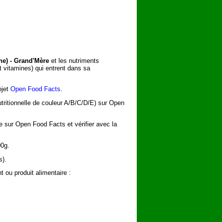
ne) - Grand'Mère
et les nutriments
t vitamines) qui entrent dans sa
ojet
Open Food Facts
.
utritionnelle de couleur A/B/C/D/E) sur Open
he sur Open Food Facts et vérifier avec la
00g.
s).
 ou produit alimentaire :