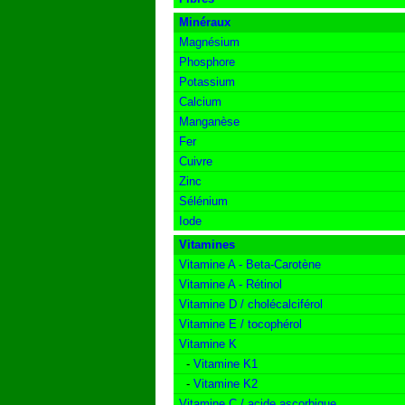
Minéraux
Magnésium
Phosphore
Potassium
Calcium
Manganèse
Fer
Cuivre
Zinc
Sélénium
Iode
Vitamines
Vitamine A - Beta-Carotène
Vitamine A - Rétinol
Vitamine D / cholécalciférol
Vitamine E / tocophérol
Vitamine K
-
Vitamine K1
-
Vitamine K2
Vitamine C / acide ascorbique