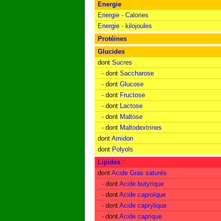
Energie
Energie - Calories
Energie - kilojoules
Protéines
Glucides
dont
Sucres
- dont
Saccharose
- dont
Glucose
- dont
Fructose
- dont
Lactose
- dont
Maltose
- dont
Maltodextrines
dont
Amidon
dont
Polyols
Lipides
dont
Acide Gras saturés
- dont
Acide butyrique
- dont
Acide caproïque
- dont
Acide caprylique
- dont
Acide caprique