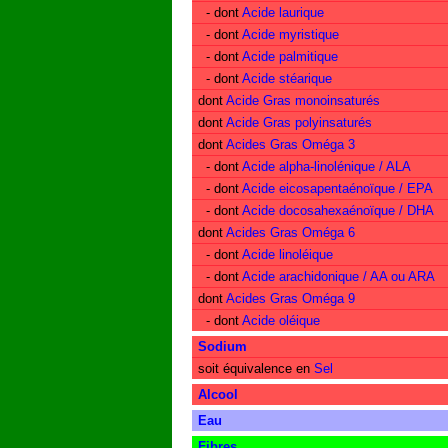
- dont
Acide laurique
- dont
Acide myristique
- dont
Acide palmitique
- dont
Acide stéarique
dont
Acide Gras monoinsaturés
dont
Acide Gras polyinsaturés
dont
Acides Gras Oméga 3
- dont
Acide alpha-linolénique / ALA
- dont
Acide eicosapentaénoïque / EPA
- dont
Acide docosahexaénoïque / DHA
dont
Acides Gras Oméga 6
- dont
Acide linoléique
- dont
Acide arachidonique / AA ou ARA
dont
Acides Gras Oméga 9
- dont
Acide oléique
Sodium
soit équivalence en
Sel
Alcool
Eau
Fibres