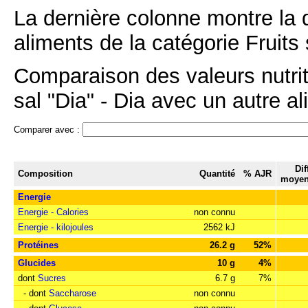
La dernière colonne montre la 
aliments de la catégorie Fruits 
Comparaison des valeurs nutrit
sal "Dia" - Dia avec un autre al
Comparer avec :
Dif
Composition
Quantité
% AJR
moyen
Energie
Energie - Calories
non connu
Energie - kilojoules
2562 kJ
Protéines
26.2 g
52%
Glucides
10 g
4%
dont
Sucres
6.7 g
7%
- dont
Saccharose
non connu