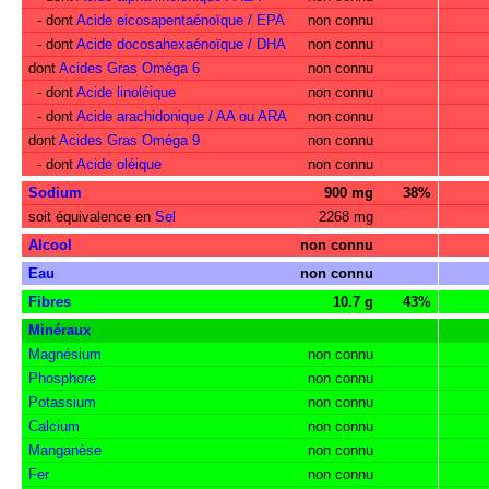
- dont
Acide eicosapentaénoïque / EPA
non connu
- dont
Acide docosahexaénoïque / DHA
non connu
dont
Acides Gras Oméga 6
non connu
- dont
Acide linoléique
non connu
- dont
Acide arachidonique / AA ou ARA
non connu
dont
Acides Gras Oméga 9
non connu
- dont
Acide oléique
non connu
Sodium
900 mg
38%
soit équivalence en
Sel
2268 mg
Alcool
non connu
Eau
non connu
Fibres
10.7 g
43%
Minéraux
Magnésium
non connu
Phosphore
non connu
Potassium
non connu
Calcium
non connu
Manganèse
non connu
Fer
non connu