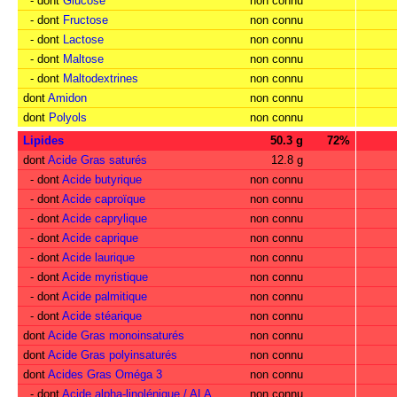
- dont
Glucose
non connu
- dont
Fructose
non connu
- dont
Lactose
non connu
- dont
Maltose
non connu
- dont
Maltodextrines
non connu
dont
Amidon
non connu
dont
Polyols
non connu
Lipides
50.3 g
72%
dont
Acide Gras saturés
12.8 g
- dont
Acide butyrique
non connu
- dont
Acide caproïque
non connu
- dont
Acide caprylique
non connu
- dont
Acide caprique
non connu
- dont
Acide laurique
non connu
- dont
Acide myristique
non connu
- dont
Acide palmitique
non connu
- dont
Acide stéarique
non connu
dont
Acide Gras monoinsaturés
non connu
dont
Acide Gras polyinsaturés
non connu
dont
Acides Gras Oméga 3
non connu
- dont
Acide alpha-linolénique / ALA
non connu