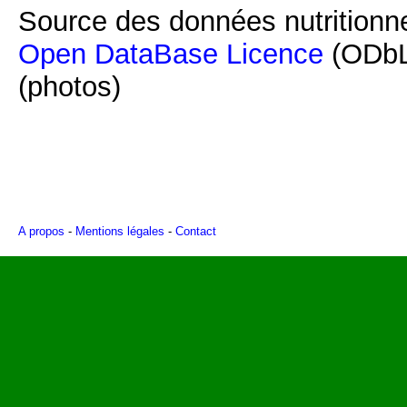
Source des données nutritionne
Open DataBase Licence
(ODbL
(photos)
A propos
-
Mentions légales
-
Contact