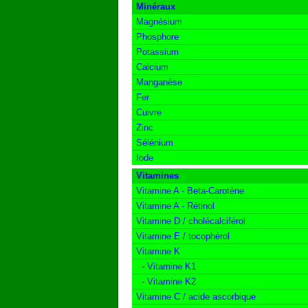
Minéraux
Magnésium
Phosphore
Potassium
Calcium
Manganèse
Fer
Cuivre
Zinc
Sélénium
Iode
Vitamines
Vitamine A - Beta-Carotène
Vitamine A - Rétinol
Vitamine D / cholécalciférol
Vitamine E / tocophérol
Vitamine K
-
Vitamine K1
-
Vitamine K2
Vitamine C / acide ascorbique