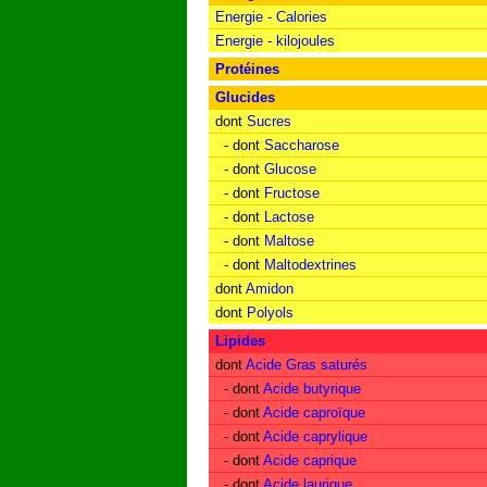
Energie - Calories
Energie - kilojoules
Protéines
Glucides
dont
Sucres
- dont
Saccharose
- dont
Glucose
- dont
Fructose
- dont
Lactose
- dont
Maltose
- dont
Maltodextrines
dont
Amidon
dont
Polyols
Lipides
dont
Acide Gras saturés
- dont
Acide butyrique
- dont
Acide caproïque
- dont
Acide caprylique
- dont
Acide caprique
- dont
Acide laurique