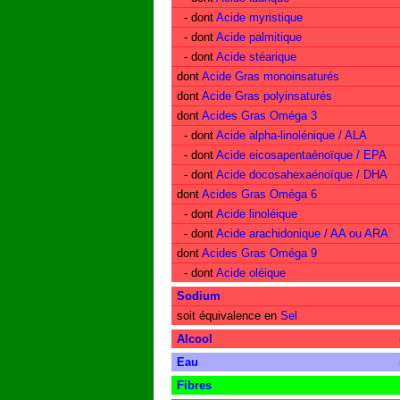
- dont
Acide myristique
- dont
Acide palmitique
- dont
Acide stéarique
dont
Acide Gras monoinsaturés
dont
Acide Gras polyinsaturés
dont
Acides Gras Oméga 3
- dont
Acide alpha-linolénique / ALA
- dont
Acide eicosapentaénoïque / EPA
- dont
Acide docosahexaénoïque / DHA
dont
Acides Gras Oméga 6
- dont
Acide linoléique
- dont
Acide arachidonique / AA ou ARA
dont
Acides Gras Oméga 9
- dont
Acide oléique
Sodium
soit équivalence en
Sel
Alcool
Eau
Fibres