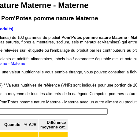
ture Materne - Materne
 - Pom'Potes pomme nature Materne
oduits)
alories) de 100 grammes du produit
Pom'Potes pomme nature Materne - Ma
ras saturés, fibres alimentaires, sodium, sels minéraux et vitamines) qui ent
 relevées sur l'étiquette ou l'emballage du produit par les contributeurs au pr
dients et additifs alimentaires, labels bio / commerce équitable etc. et note n
rne - Materne
si une valeur nutritionnelle vous semble étrange, vous pouvez consulter la fic
/ Valeurs nutritives de référence (VNR) sont indiqués pour une portion de 1
vec la moyenne de tous les aliments de la catégorie Compotes pommes nature 
 Pom'Potes pomme nature Materne - Materne avec un autre aliment ou produit 
Différence
Quantité
% AJR
moyenne cat.