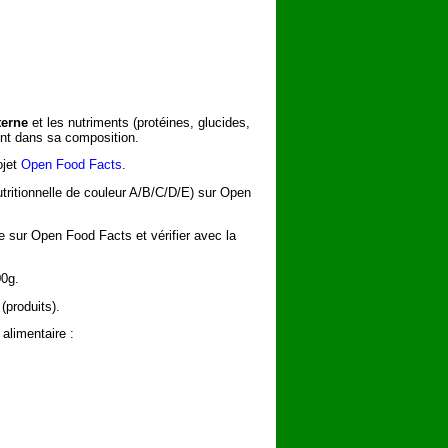
terne
et les nutriments (protéines, glucides,
rent dans sa composition.
ojet
Open Food Facts
.
utritionnelle de couleur A/B/C/D/E) sur Open
he sur Open Food Facts et vérifier avec la
00g.
(produits).
alimentaire :