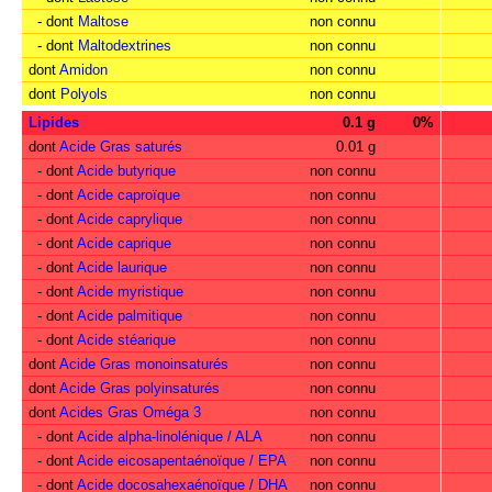
- dont
Maltose
non connu
- dont
Maltodextrines
non connu
dont
Amidon
non connu
dont
Polyols
non connu
Lipides
0.1 g
0%
dont
Acide Gras saturés
0.01 g
- dont
Acide butyrique
non connu
- dont
Acide caproïque
non connu
- dont
Acide caprylique
non connu
- dont
Acide caprique
non connu
- dont
Acide laurique
non connu
- dont
Acide myristique
non connu
- dont
Acide palmitique
non connu
- dont
Acide stéarique
non connu
dont
Acide Gras monoinsaturés
non connu
dont
Acide Gras polyinsaturés
non connu
dont
Acides Gras Oméga 3
non connu
- dont
Acide alpha-linolénique / ALA
non connu
- dont
Acide eicosapentaénoïque / EPA
non connu
- dont
Acide docosahexaénoïque / DHA
non connu