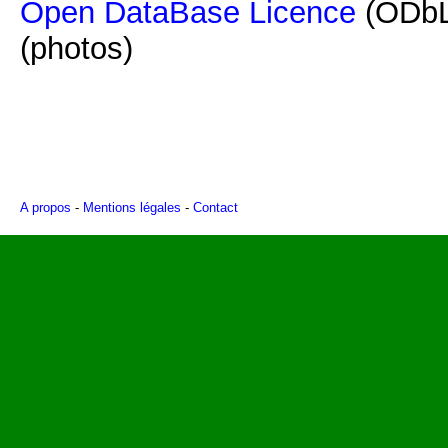
Open DataBase Licence
(ODbL
(photos)
A propos
-
Mentions légales
-
Contact