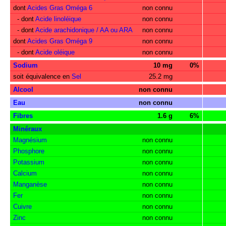
dont
Acides Gras Oméga 6
non connu
- dont
Acide linoléique
non connu
- dont
Acide arachidonique / AA ou ARA
non connu
dont
Acides Gras Oméga 9
non connu
- dont
Acide oléique
non connu
Sodium
10 mg
0%
soit équivalence en
Sel
25.2 mg
Alcool
non connu
Eau
non connu
Fibres
1.6 g
6%
Minéraux
Magnésium
non connu
Phosphore
non connu
Potassium
non connu
Calcium
non connu
Manganèse
non connu
Fer
non connu
Cuivre
non connu
Zinc
non connu