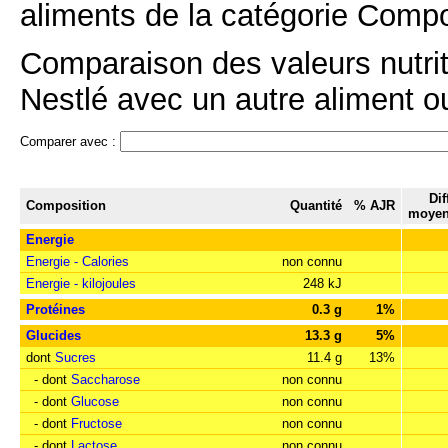
aliments de la catégorie Compo
Comparaison des valeurs nutr
Nestlé avec un autre aliment ou
Comparer avec :
Dif
Composition
Quantité
% AJR
moyen
Energie
Energie - Calories
non connu
Energie - kilojoules
248 kJ
Protéines
0.3 g
1%
Glucides
13.3 g
5%
dont
Sucres
11.4 g
13%
- dont
Saccharose
non connu
- dont
Glucose
non connu
- dont
Fructose
non connu
- dont
Lactose
non connu