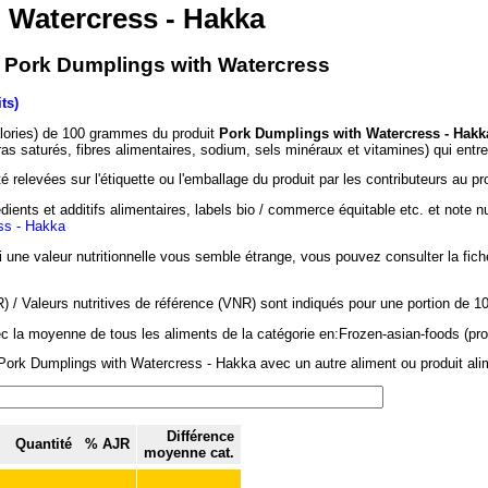
 Watercress - Hakka
- Pork Dumplings with Watercress
ts)
alories) de 100 grammes du produit
Pork Dumplings with Watercress - Hakk
ras saturés, fibres alimentaires, sodium, sels minéraux et vitamines) qui ent
 relevées sur l'étiquette ou l'emballage du produit par les contributeurs au pr
dients et additifs alimentaires, labels bio / commerce équitable etc. et note n
ss - Hakka
si une valeur nutritionnelle vous semble étrange, vous pouvez consulter la fic
/ Valeurs nutritives de référence (VNR) sont indiqués pour une portion de 1
ec la moyenne de tous les aliments de la catégorie en:Frozen-asian-foods (pro
Pork Dumplings with Watercress - Hakka avec un autre aliment ou produit alim
Différence
Quantité
% AJR
moyenne cat.