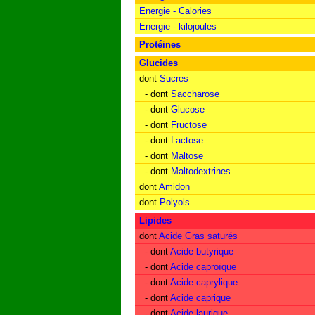
Energie - Calories
Energie - kilojoules
Protéines
Glucides
dont
Sucres
- dont
Saccharose
- dont
Glucose
- dont
Fructose
- dont
Lactose
- dont
Maltose
- dont
Maltodextrines
dont
Amidon
dont
Polyols
Lipides
dont
Acide Gras saturés
- dont
Acide butyrique
- dont
Acide caproïque
- dont
Acide caprylique
- dont
Acide caprique
- dont
Acide laurique