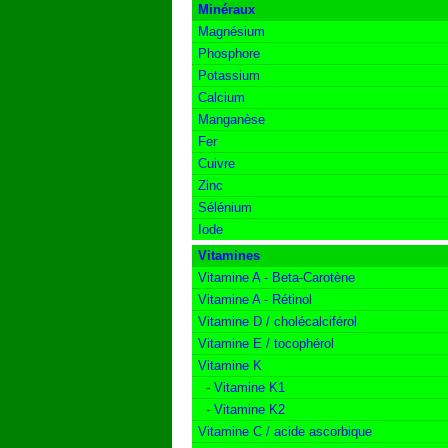
Minéraux
Magnésium
Phosphore
Potassium
Calcium
Manganèse
Fer
Cuivre
Zinc
Sélénium
Iode
Vitamines
Vitamine A - Beta-Carotène
Vitamine A - Rétinol
Vitamine D / cholécalciférol
Vitamine E / tocophérol
Vitamine K
-
Vitamine K1
-
Vitamine K2
Vitamine C / acide ascorbique