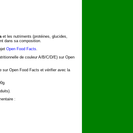
a
et les nutriments (protéines, glucides,
rent dans sa composition.
ojet
Open Food Facts
.
utritionnelle de couleur A/B/C/D/E) sur Open
he sur Open Food Facts et vérifier avec la
00g.
duits).
entaire :