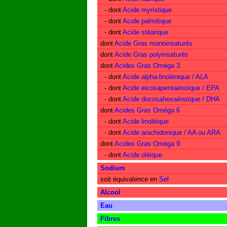
- dont
Acide myristique
- dont
Acide palmitique
- dont
Acide stéarique
dont
Acide Gras monoinsaturés
dont
Acide Gras polyinsaturés
dont
Acides Gras Oméga 3
- dont
Acide alpha-linolénique / ALA
- dont
Acide eicosapentaénoïque / EPA
- dont
Acide docosahexaénoïque / DHA
dont
Acides Gras Oméga 6
- dont
Acide linoléique
- dont
Acide arachidonique / AA ou ARA
dont
Acides Gras Oméga 9
- dont
Acide oléique
Sodium
soit équivalence en
Sel
Alcool
Eau
Fibres