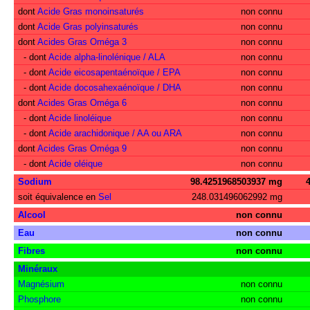
dont
Acide Gras monoinsaturés
non connu
dont
Acide Gras polyinsaturés
non connu
dont
Acides Gras Oméga 3
non connu
- dont
Acide alpha-linolénique / ALA
non connu
- dont
Acide eicosapentaénoïque / EPA
non connu
- dont
Acide docosahexaénoïque / DHA
non connu
dont
Acides Gras Oméga 6
non connu
- dont
Acide linoléique
non connu
- dont
Acide arachidonique / AA ou ARA
non connu
dont
Acides Gras Oméga 9
non connu
- dont
Acide oléique
non connu
Sodium
98.4251968503937 mg
soit équivalence en
Sel
248.031496062992 mg
Alcool
non connu
Eau
non connu
Fibres
non connu
Minéraux
Magnésium
non connu
Phosphore
non connu