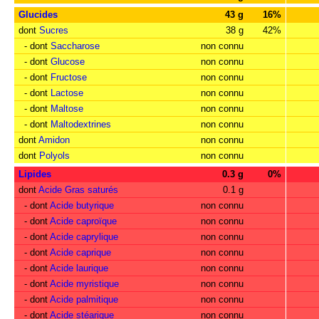
Glucides
43 g
16%
dont
Sucres
38 g
42%
- dont
Saccharose
non connu
- dont
Glucose
non connu
- dont
Fructose
non connu
- dont
Lactose
non connu
- dont
Maltose
non connu
- dont
Maltodextrines
non connu
dont
Amidon
non connu
dont
Polyols
non connu
Lipides
0.3 g
0%
dont
Acide Gras saturés
0.1 g
- dont
Acide butyrique
non connu
- dont
Acide caproïque
non connu
- dont
Acide caprylique
non connu
- dont
Acide caprique
non connu
- dont
Acide laurique
non connu
- dont
Acide myristique
non connu
- dont
Acide palmitique
non connu
- dont
Acide stéarique
non connu