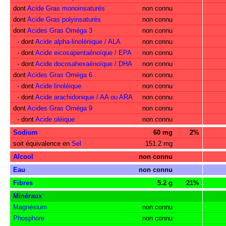
dont
Acide Gras monoinsaturés
non connu
dont
Acide Gras polyinsaturés
non connu
dont
Acides Gras Oméga 3
non connu
- dont
Acide alpha-linolénique / ALA
non connu
- dont
Acide eicosapentaénoïque / EPA
non connu
- dont
Acide docosahexaénoïque / DHA
non connu
dont
Acides Gras Oméga 6
non connu
- dont
Acide linoléique
non connu
- dont
Acide arachidonique / AA ou ARA
non connu
dont
Acides Gras Oméga 9
non connu
- dont
Acide oléique
non connu
Sodium
60 mg
2%
soit équivalence en
Sel
151.2 mg
Alcool
non connu
Eau
non connu
Fibres
5.2 g
21%
Minéraux
Magnésium
non connu
Phosphore
non connu