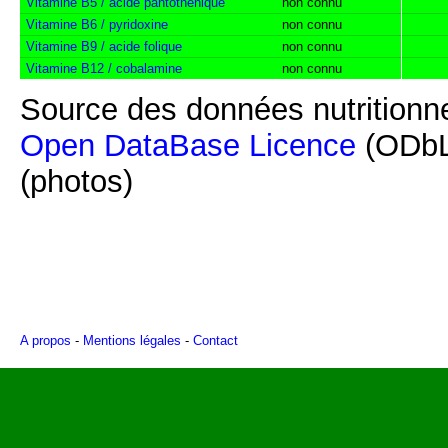
Vitamine B5 / acide pantothénique
non connu
Vitamine B6 / pyridoxine
non connu
Vitamine B9 / acide folique
non connu
Vitamine B12 / cobalamine
non connu
Source des données nutritionne
Open DataBase Licence
(ODbL
(photos)
A propos
-
Mentions légales
-
Contact