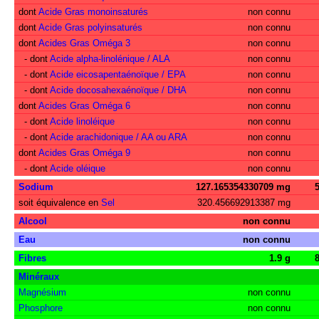
dont
Acide Gras monoinsaturés
non connu
dont
Acide Gras polyinsaturés
non connu
dont
Acides Gras Oméga 3
non connu
- dont
Acide alpha-linolénique / ALA
non connu
- dont
Acide eicosapentaénoïque / EPA
non connu
- dont
Acide docosahexaénoïque / DHA
non connu
dont
Acides Gras Oméga 6
non connu
- dont
Acide linoléique
non connu
- dont
Acide arachidonique / AA ou ARA
non connu
dont
Acides Gras Oméga 9
non connu
- dont
Acide oléique
non connu
Sodium
127.165354330709 mg
soit équivalence en
Sel
320.456692913387 mg
Alcool
non connu
Eau
non connu
Fibres
1.9 g
Minéraux
Magnésium
non connu
Phosphore
non connu