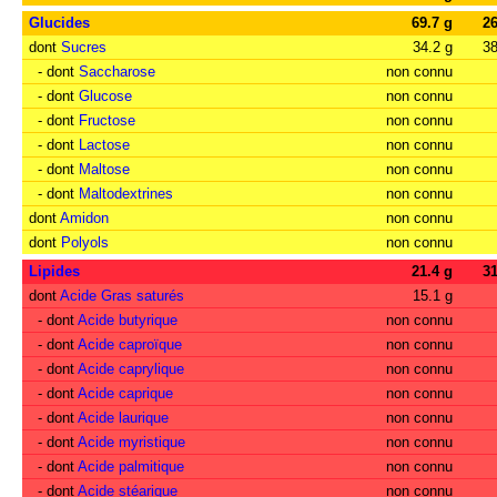
Glucides
69.7 g
2
dont
Sucres
34.2 g
3
- dont
Saccharose
non connu
- dont
Glucose
non connu
- dont
Fructose
non connu
- dont
Lactose
non connu
- dont
Maltose
non connu
- dont
Maltodextrines
non connu
dont
Amidon
non connu
dont
Polyols
non connu
Lipides
21.4 g
3
dont
Acide Gras saturés
15.1 g
- dont
Acide butyrique
non connu
- dont
Acide caproïque
non connu
- dont
Acide caprylique
non connu
- dont
Acide caprique
non connu
- dont
Acide laurique
non connu
- dont
Acide myristique
non connu
- dont
Acide palmitique
non connu
- dont
Acide stéarique
non connu