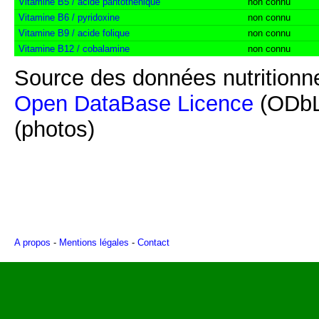
Vitamine B5 / acide pantothénique
non connu
Vitamine B6 / pyridoxine
non connu
Vitamine B9 / acide folique
non connu
Vitamine B12 / cobalamine
non connu
Source des données nutritionne
Open DataBase Licence
(ODbL
(photos)
A propos
-
Mentions légales
-
Contact