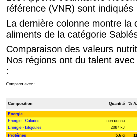
référence (VNR) sont indiqués 
La dernière colonne montre la 
aliments de la catégorie Sablés
Comparaison des valeurs nutrit
Nos régions ont du talent avec 
:
Comparer avec :
Composition
Quantité
% A
Energie
Energie - Calories
non connu
Energie - kilojoules
2087 kJ
Protéines
5.6 g
1