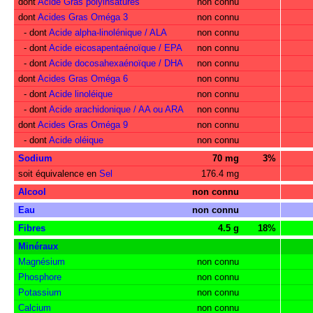
dont
Acide Gras polyinsaturés
non connu
dont
Acides Gras Oméga 3
non connu
- dont
Acide alpha-linolénique / ALA
non connu
- dont
Acide eicosapentaénoïque / EPA
non connu
- dont
Acide docosahexaénoïque / DHA
non connu
dont
Acides Gras Oméga 6
non connu
- dont
Acide linoléique
non connu
- dont
Acide arachidonique / AA ou ARA
non connu
dont
Acides Gras Oméga 9
non connu
- dont
Acide oléique
non connu
Sodium
70 mg
3%
soit équivalence en
Sel
176.4 mg
Alcool
non connu
Eau
non connu
Fibres
4.5 g
18%
Minéraux
Magnésium
non connu
Phosphore
non connu
Potassium
non connu
Calcium
non connu