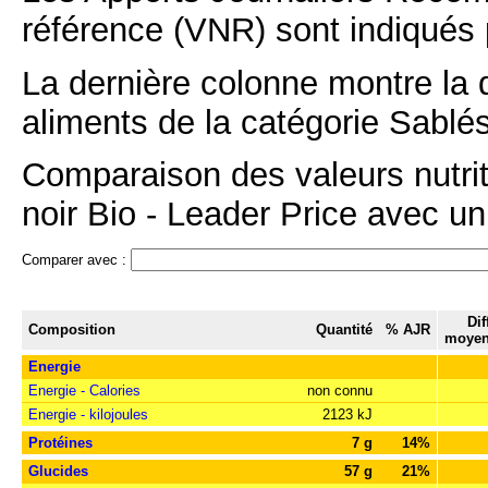
référence (VNR) sont indiqués 
La dernière colonne montre la 
aliments de la catégorie Sablés
Comparaison des valeurs nutrit
noir Bio - Leader Price avec un
Comparer avec :
Dif
Composition
Quantité
% AJR
moyen
Energie
Energie - Calories
non connu
Energie - kilojoules
2123 kJ
Protéines
7 g
14%
Glucides
57 g
21%