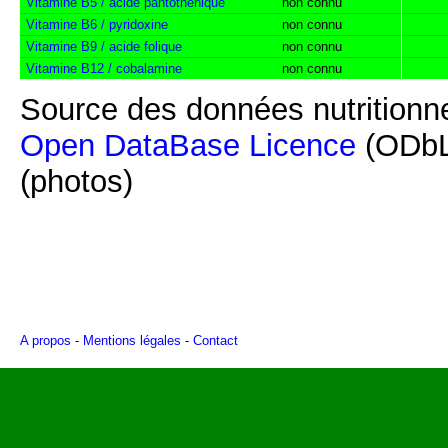
Vitamine B5 / acide pantothénique
non connu
Vitamine B6 / pyridoxine
non connu
Vitamine B9 / acide folique
non connu
Vitamine B12 / cobalamine
non connu
Source des données nutritionne
Open DataBase Licence
(ODbL
(photos)
A propos
-
Mentions légales
-
Contact