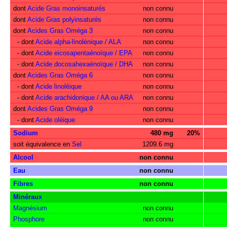
dont
Acide Gras monoinsaturés
non connu
dont
Acide Gras polyinsaturés
non connu
dont
Acides Gras Oméga 3
non connu
- dont
Acide alpha-linolénique / ALA
non connu
- dont
Acide eicosapentaénoïque / EPA
non connu
- dont
Acide docosahexaénoïque / DHA
non connu
dont
Acides Gras Oméga 6
non connu
- dont
Acide linoléique
non connu
- dont
Acide arachidonique / AA ou ARA
non connu
dont
Acides Gras Oméga 9
non connu
- dont
Acide oléique
non connu
Sodium
480 mg
20%
soit équivalence en
Sel
1209.6 mg
Alcool
non connu
Eau
non connu
Fibres
non connu
Minéraux
Magnésium
non connu
Phosphore
non connu