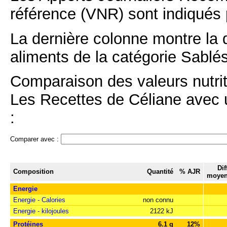
référence (VNR) sont indiqués 
La dernière colonne montre la 
aliments de la catégorie Sablés
Comparaison des valeurs nutrit
Les Recettes de Céliane avec u
:
Comparer avec :
Dif
Composition
Quantité
% AJR
moyen
Energie
Energie - Calories
non connu
Energie - kilojoules
2122 kJ
Protéines
6.1 g
12%