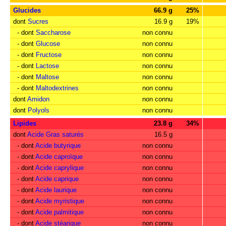
Glucides
66.9 g
25%
dont
Sucres
16.9 g
19%
- dont
Saccharose
non connu
- dont
Glucose
non connu
- dont
Fructose
non connu
- dont
Lactose
non connu
- dont
Maltose
non connu
- dont
Maltodextrines
non connu
dont
Amidon
non connu
dont
Polyols
non connu
Lipides
23.8 g
34%
dont
Acide Gras saturés
16.5 g
- dont
Acide butyrique
non connu
- dont
Acide caproïque
non connu
- dont
Acide caprylique
non connu
- dont
Acide caprique
non connu
- dont
Acide laurique
non connu
- dont
Acide myristique
non connu
- dont
Acide palmitique
non connu
- dont
Acide stéarique
non connu