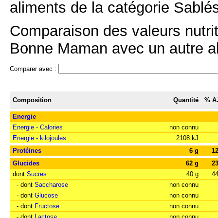
aliments de la catégorie Sablés
Comparaison des valeurs nutrit
Bonne Maman avec un autre ali
Comparer avec :
Composition
Quantité
% A
Energie
Energie - Calories
non connu
Energie - kilojoules
2108 kJ
Protéines
6 g
1
Glucides
62 g
2
dont
Sucres
40 g
4
- dont
Saccharose
non connu
- dont
Glucose
non connu
- dont
Fructose
non connu
- dont
Lactose
non connu