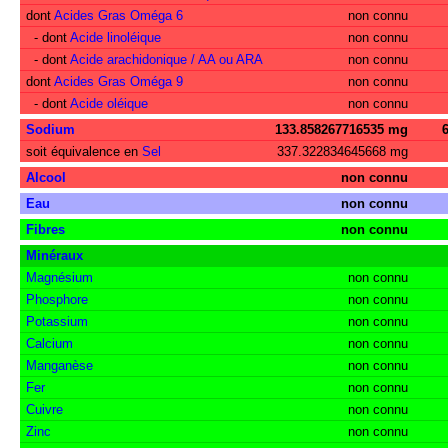
dont
Acides Gras Oméga 6
non connu
- dont
Acide linoléique
non connu
- dont
Acide arachidonique / AA ou ARA
non connu
dont
Acides Gras Oméga 9
non connu
- dont
Acide oléique
non connu
Sodium
133.858267716535 mg
soit équivalence en
Sel
337.322834645668 mg
Alcool
non connu
Eau
non connu
Fibres
non connu
Minéraux
Magnésium
non connu
Phosphore
non connu
Potassium
non connu
Calcium
non connu
Manganèse
non connu
Fer
non connu
Cuivre
non connu
Zinc
non connu