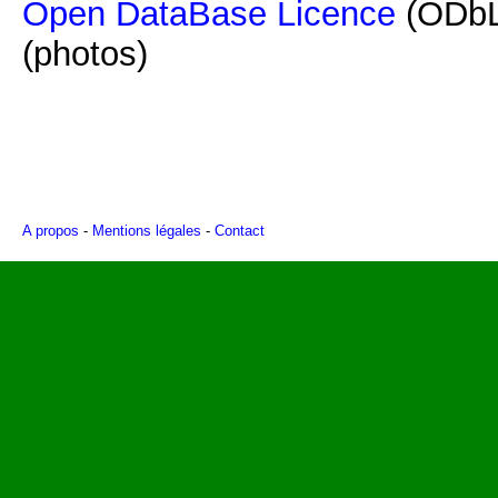
Open DataBase Licence
(ODbL
(photos)
A propos
-
Mentions légales
-
Contact