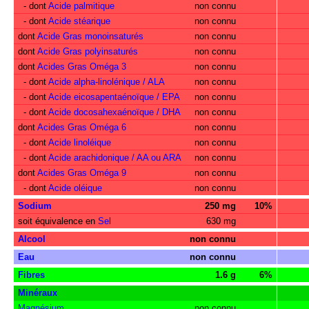
- dont
Acide palmitique
non connu
- dont
Acide stéarique
non connu
dont
Acide Gras monoinsaturés
non connu
dont
Acide Gras polyinsaturés
non connu
dont
Acides Gras Oméga 3
non connu
- dont
Acide alpha-linolénique / ALA
non connu
- dont
Acide eicosapentaénoïque / EPA
non connu
- dont
Acide docosahexaénoïque / DHA
non connu
dont
Acides Gras Oméga 6
non connu
- dont
Acide linoléique
non connu
- dont
Acide arachidonique / AA ou ARA
non connu
dont
Acides Gras Oméga 9
non connu
- dont
Acide oléique
non connu
Sodium
250 mg
10%
soit équivalence en
Sel
630 mg
Alcool
non connu
Eau
non connu
Fibres
1.6 g
6%
Minéraux
Magnésium
non connu