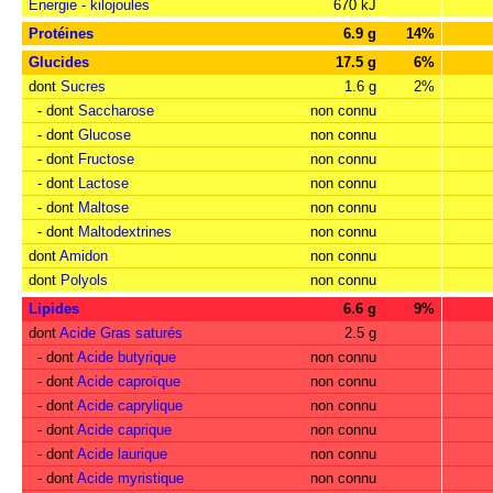
Energie - kilojoules
670 kJ
Protéines
6.9 g
14%
Glucides
17.5 g
6%
dont
Sucres
1.6 g
2%
- dont
Saccharose
non connu
- dont
Glucose
non connu
- dont
Fructose
non connu
- dont
Lactose
non connu
- dont
Maltose
non connu
- dont
Maltodextrines
non connu
dont
Amidon
non connu
dont
Polyols
non connu
Lipides
6.6 g
9%
dont
Acide Gras saturés
2.5 g
- dont
Acide butyrique
non connu
- dont
Acide caproïque
non connu
- dont
Acide caprylique
non connu
- dont
Acide caprique
non connu
- dont
Acide laurique
non connu
- dont
Acide myristique
non connu