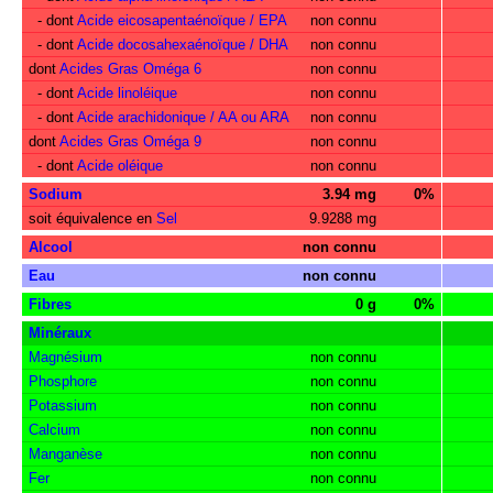
- dont
Acide eicosapentaénoïque / EPA
non connu
- dont
Acide docosahexaénoïque / DHA
non connu
dont
Acides Gras Oméga 6
non connu
- dont
Acide linoléique
non connu
- dont
Acide arachidonique / AA ou ARA
non connu
dont
Acides Gras Oméga 9
non connu
- dont
Acide oléique
non connu
Sodium
3.94 mg
0%
soit équivalence en
Sel
9.9288 mg
Alcool
non connu
Eau
non connu
Fibres
0 g
0%
Minéraux
Magnésium
non connu
Phosphore
non connu
Potassium
non connu
Calcium
non connu
Manganèse
non connu
Fer
non connu