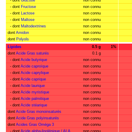
- dont
Glucose
non connu
- dont
Fructose
non connu
- dont
Lactose
non connu
- dont
Maltose
non connu
- dont
Maltodextrines
non connu
dont
Amidon
non connu
dont
Polyols
non connu
Lipides
0.5 g
1%
dont
Acide Gras saturés
0.1 g
- dont
Acide butyrique
non connu
- dont
Acide caproïque
non connu
- dont
Acide caprylique
non connu
- dont
Acide caprique
non connu
- dont
Acide laurique
non connu
- dont
Acide myristique
non connu
- dont
Acide palmitique
non connu
- dont
Acide stéarique
non connu
dont
Acide Gras monoinsaturés
non connu
dont
Acide Gras polyinsaturés
non connu
dont
Acides Gras Oméga 3
non connu
- dont
Acide alpha-linolénique / ALA
non connu