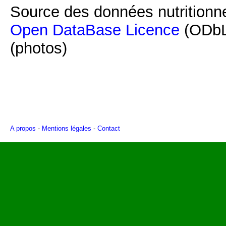
Source des données nutritionne
Open DataBase Licence
(ODbL
(photos)
A propos
-
Mentions légales
-
Contact