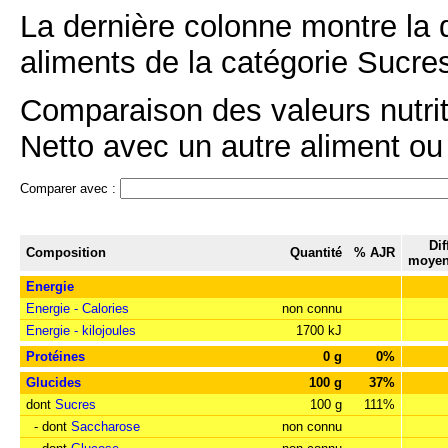
La dernière colonne montre la 
aliments de la catégorie Sucres
Comparaison des valeurs nutri
Netto avec un autre aliment ou 
Comparer avec :
Dif
Composition
Quantité
% AJR
moyen
Energie
Energie - Calories
non connu
Energie - kilojoules
1700 kJ
Protéines
0 g
0%
Glucides
100 g
37%
dont
Sucres
100 g
111%
- dont
Saccharose
non connu