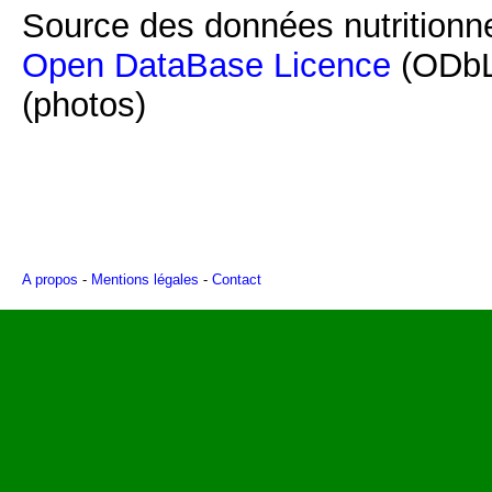
Source des données nutritionne
Open DataBase Licence
(ODbL
(photos)
A propos
-
Mentions légales
-
Contact