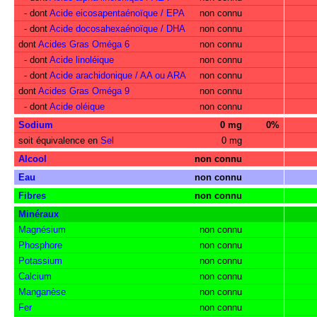
- dont
Acide eicosapentaénoïque / EPA
non connu
- dont
Acide docosahexaénoïque / DHA
non connu
dont
Acides Gras Oméga 6
non connu
- dont
Acide linoléique
non connu
- dont
Acide arachidonique / AA ou ARA
non connu
dont
Acides Gras Oméga 9
non connu
- dont
Acide oléique
non connu
Sodium
0 mg
0%
soit équivalence en
Sel
0 mg
Alcool
non connu
Eau
non connu
Fibres
non connu
Minéraux
Magnésium
non connu
Phosphore
non connu
Potassium
non connu
Calcium
non connu
Manganèse
non connu
Fer
non connu