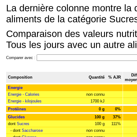
La dernière colonne montre la 
aliments de la catégorie Sucres
Comparaison des valeurs nutri
Tous les jours avec un autre al
Comparer avec :
Dif
Composition
Quantité
% AJR
moyen
Energie
Energie - Calories
non connu
Energie - kilojoules
1700 kJ
Protéines
0 g
0%
Glucides
100 g
37%
dont
Sucres
100 g
111%
- dont
Saccharose
non connu