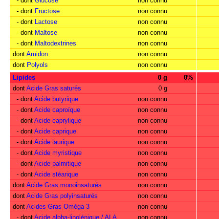
- dont
Glucose
non connu
- dont
Fructose
non connu
- dont
Lactose
non connu
- dont
Maltose
non connu
- dont
Maltodextrines
non connu
dont
Amidon
non connu
dont
Polyols
non connu
Lipides
0 g
0%
dont
Acide Gras saturés
0 g
- dont
Acide butyrique
non connu
- dont
Acide caproïque
non connu
- dont
Acide caprylique
non connu
- dont
Acide caprique
non connu
- dont
Acide laurique
non connu
- dont
Acide myristique
non connu
- dont
Acide palmitique
non connu
- dont
Acide stéarique
non connu
dont
Acide Gras monoinsaturés
non connu
dont
Acide Gras polyinsaturés
non connu
dont
Acides Gras Oméga 3
non connu
- dont
Acide alpha-linolénique / ALA
non connu