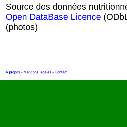
Source des données nutritionne
Open DataBase Licence
(ODbL
(photos)
A propos
-
Mentions légales
-
Contact