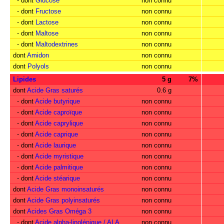
- dont
Glucose
non connu
- dont
Fructose
non connu
- dont
Lactose
non connu
- dont
Maltose
non connu
- dont
Maltodextrines
non connu
dont
Amidon
non connu
dont
Polyols
non connu
Lipides
5 g
7%
dont
Acide Gras saturés
0.6 g
- dont
Acide butyrique
non connu
- dont
Acide caproïque
non connu
- dont
Acide caprylique
non connu
- dont
Acide caprique
non connu
- dont
Acide laurique
non connu
- dont
Acide myristique
non connu
- dont
Acide palmitique
non connu
- dont
Acide stéarique
non connu
dont
Acide Gras monoinsaturés
non connu
dont
Acide Gras polyinsaturés
non connu
dont
Acides Gras Oméga 3
non connu
- dont
Acide alpha-linolénique / ALA
non connu