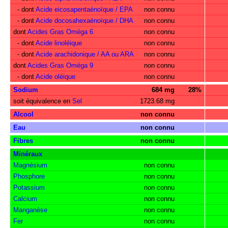
- dont
Acide eicosapentaénoïque / EPA
non connu
- dont
Acide docosahexaénoïque / DHA
non connu
dont
Acides Gras Oméga 6
non connu
- dont
Acide linoléique
non connu
- dont
Acide arachidonique / AA ou ARA
non connu
dont
Acides Gras Oméga 9
non connu
- dont
Acide oléique
non connu
Sodium
684 mg
28%
soit équivalence en
Sel
1723.68 mg
Alcool
non connu
Eau
non connu
Fibres
non connu
Minéraux
Magnésium
non connu
Phosphore
non connu
Potassium
non connu
Calcium
non connu
Manganèse
non connu
Fer
non connu