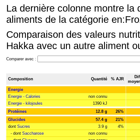
La dernière colonne montre la 
aliments de la catégorie en:Fro
Comparaison des valeurs nutrit
Hakka avec un autre aliment ou
Comparer avec :
Di
Composition
Quantité
% AJR
moyen
Energie
Energie - Calories
non connu
Energie - kilojoules
1390 kJ
Protéines
12.8 g
26%
Glucides
57.4 g
21%
dont
Sucres
3.9 g
4%
- dont
Saccharose
non connu