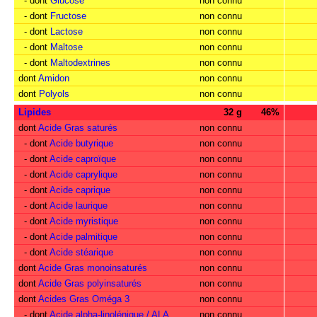
- dont
Glucose
non connu
- dont
Fructose
non connu
- dont
Lactose
non connu
- dont
Maltose
non connu
- dont
Maltodextrines
non connu
dont
Amidon
non connu
dont
Polyols
non connu
Lipides
32 g
46%
dont
Acide Gras saturés
non connu
- dont
Acide butyrique
non connu
- dont
Acide caproïque
non connu
- dont
Acide caprylique
non connu
- dont
Acide caprique
non connu
- dont
Acide laurique
non connu
- dont
Acide myristique
non connu
- dont
Acide palmitique
non connu
- dont
Acide stéarique
non connu
dont
Acide Gras monoinsaturés
non connu
dont
Acide Gras polyinsaturés
non connu
dont
Acides Gras Oméga 3
non connu
- dont
Acide alpha-linolénique / ALA
non connu