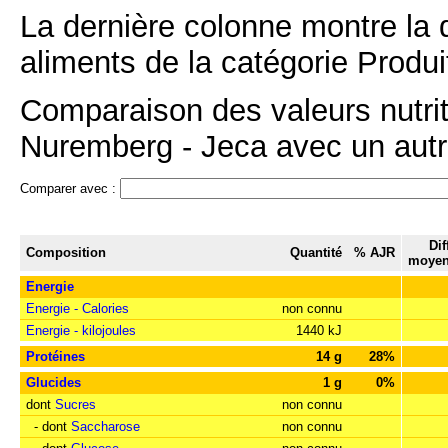
La dernière colonne montre la 
aliments de la catégorie Produit
Comparaison des valeurs nutrit
Nuremberg - Jeca avec un autre
Comparer avec :
Dif
Composition
Quantité
% AJR
moyen
Energie
Energie - Calories
non connu
Energie - kilojoules
1440 kJ
Protéines
14 g
28%
Glucides
1 g
0%
dont
Sucres
non connu
- dont
Saccharose
non connu