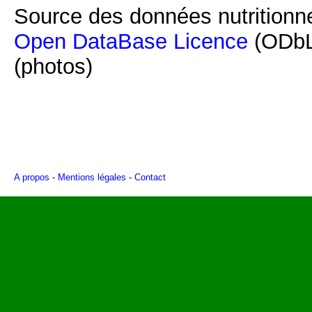
Source des données nutritionne
Open DataBase Licence
(ODbL
(photos)
A propos
-
Mentions légales
-
Contact