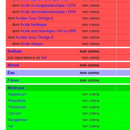
- dont
Acide eicosapentaénoïque / EPA
non connu
- dont
Acide docosahexaénoïque / DHA
non connu
dont
Acides Gras Oméga 6
non connu
- dont
Acide linoléique
non connu
- dont
Acide arachidonique / AA ou ARA
non connu
dont
Acides Gras Oméga 9
non connu
- dont
Acide oléique
non connu
Sodium
non connu
soit équivalence en
Sel
non connu
Alcool
non connu
Eau
non connu
Fibres
non connu
Minéraux
Magnésium
non connu
Phosphore
non connu
Potassium
non connu
Calcium
non connu
Manganèse
non connu
Fer
non connu