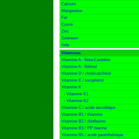
Calcium
Manganèse
Fer
Cuivre
Zinc
Sélénium
Iode
Vitamines
Vitamine A - Beta-Carotène
Vitamine A - Rétinol
Vitamine D / cholécalciférol
Vitamine E / tocophérol
Vitamine K
-
Vitamine K1
-
Vitamine K2
Vitamine C / acide ascorbique
Vitamine B1 / thiamine
Vitamine B2 / riboflavine
Vitamine B3 / PP niacine
Vitamine B5 / acide pantothénique