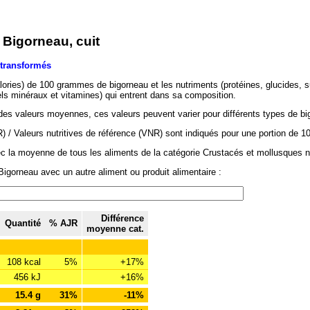
 Bigorneau, cuit
 transformés
lories) de 100 grammes de bigorneau et les nutriments (protéines, glucides, s
els minéraux et vitamines) qui entrent dans sa composition.
des valeurs moyennes, ces valeurs peuvent varier pour différents types de bi
/ Valeurs nutritives de référence (VNR) sont indiqués pour une portion de 1
ec la moyenne de tous les aliments de la catégorie Crustacés et mollusques 
igorneau avec un autre aliment ou produit alimentaire :
Différence
Quantité
% AJR
moyenne cat.
108 kcal
5%
+17%
456 kJ
+16%
15.4 g
31%
-11%