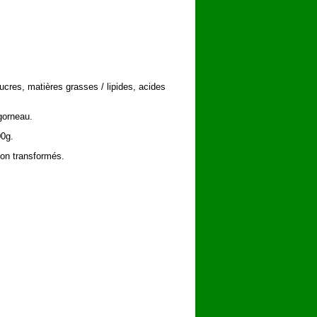
ucres, matières grasses / lipides, acides
gorneau.
00g.
non transformés.