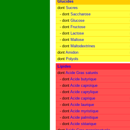
Glucides
dont
Sucres
- dont
Saccharose
- dont
Glucose
- dont
Fructose
- dont
Lactose
- dont
Maltose
- dont
Maltodextrines
dont
Amidon
dont
Polyols
Lipides
dont
Acide Gras saturés
- dont
Acide butyrique
- dont
Acide caproïque
- dont
Acide caprylique
- dont
Acide caprique
- dont
Acide laurique
- dont
Acide myristique
- dont
Acide palmitique
- dont
Acide stéarique