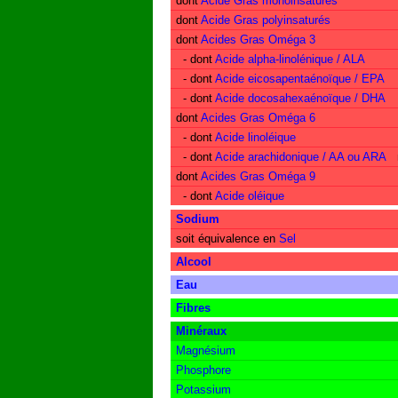
dont
Acide Gras monoinsaturés
dont
Acide Gras polyinsaturés
dont
Acides Gras Oméga 3
- dont
Acide alpha-linolénique / ALA
- dont
Acide eicosapentaénoïque / EPA
- dont
Acide docosahexaénoïque / DHA
dont
Acides Gras Oméga 6
- dont
Acide linoléique
- dont
Acide arachidonique / AA ou ARA
dont
Acides Gras Oméga 9
- dont
Acide oléique
Sodium
soit équivalence en
Sel
Alcool
Eau
Fibres
Minéraux
Magnésium
Phosphore
Potassium