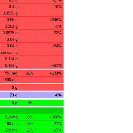
0.2 g
-27%
0.4 g
-19%
0.3535 g
0.06 g
+246%
0.201 g
+5%
0.0925 g
-23%
0.04 g
0.04 g
+94%
non connu
0.114 g
0.114 g
+31%
750 mg
31%
+131%
1890 mg
0 g
73 g
-6%
0 g
0%
310 mg
83%
+300%
160 mg
23%
-21%
220 mg
11%
-15%